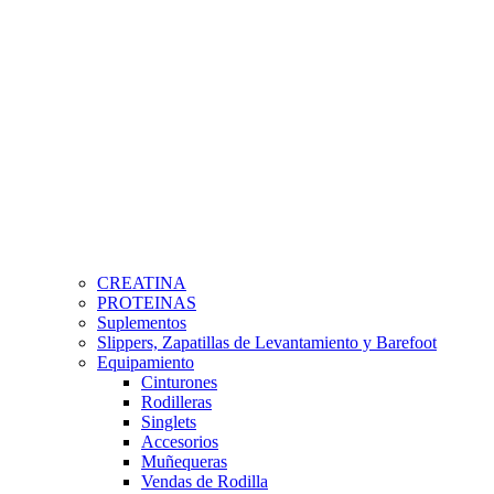
CREATINA
PROTEINAS
Suplementos
Slippers, Zapatillas de Levantamiento y Barefoot
Equipamiento
Cinturones
Rodilleras
Singlets
Accesorios
Muñequeras
Vendas de Rodilla