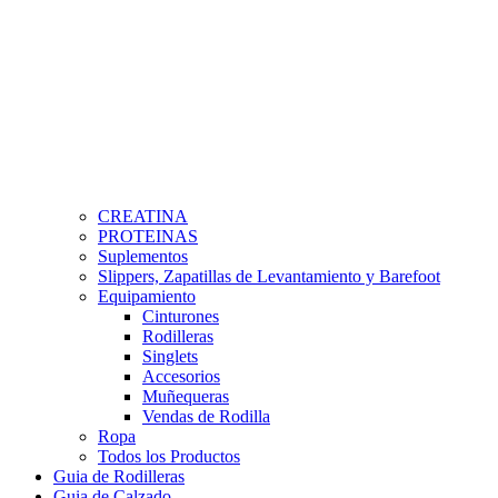
CREATINA
PROTEINAS
Suplementos
Slippers, Zapatillas de Levantamiento y Barefoot
Equipamiento
Cinturones
Rodilleras
Singlets
Accesorios
Muñequeras
Vendas de Rodilla
Ropa
Todos los Productos
Guia de Rodilleras
Guia de Calzado