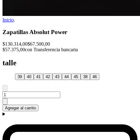
Inicio
.
Zapatillas Absolut Power
$130.314,00
$67.500,00
$57.375,00
con Transferencia bancaria
talle
39
40
41
42
43
44
45
38
46
Agregar al carrito